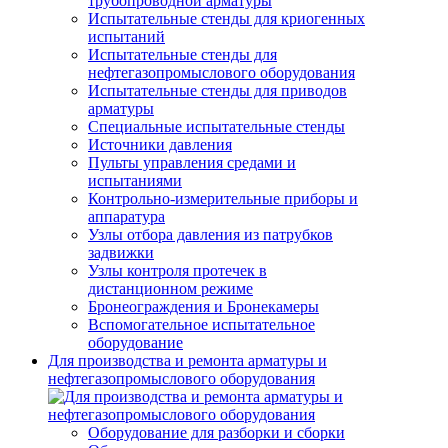
трубопроводной арматуры
Испытательные стенды для криогенных
испытаний
Испытательные стенды для
нефтегазопромыслового оборудования
Испытательные стенды для приводов
арматуры
Специальные испытательные стенды
Источники давления
Пульты управления средами и
испытаниями
Контрольно-измерительные приборы и
аппаратура
Узлы отбора давления из патрубков
задвижки
Узлы контроля протечек в
дистанционном режиме
Бронеограждения и Бронекамеры
Вспомогательное испытательное
оборудование
Для производства и ремонта арматуры и
нефтегазопромыслового оборудования
Оборудование для разборки и сборки