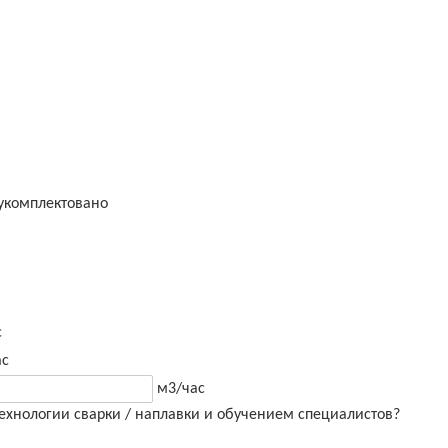
 укомплектовано
с
ас
м3/час
ехнологии сварки / наплавки и обучением специалистов?