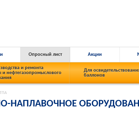
ги
Опросный лист
Акции
зводства и ремонта
Для освидетельствовани
 и нефтегазопромыслового
баллонов
вания
 ТПА
НО-НАПЛАВОЧНОЕ ОБОРУДОВА