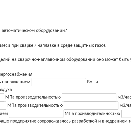
в автоматическом оборудовании?
смеси при сварке / наплавке в среде защитных газов
зделий на сварочно-наплавочном оборудовании оно может быть
энергоснабжения
ть напряжением
Вольт
оздуха
МПа производительностью
м3/ча
МПа производительностью
м3/ч
нием
МПа производительностью
 Ваше предприятие сопровождалось разработкой и внедрением т