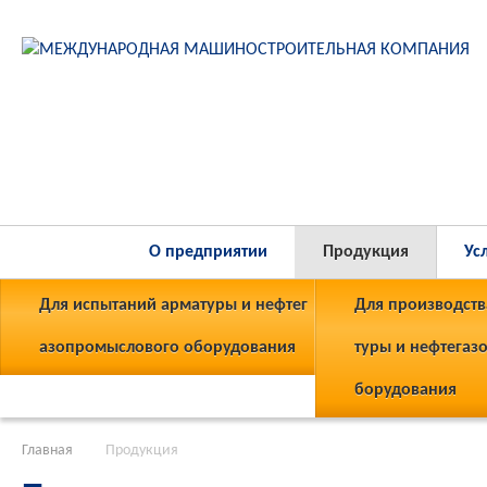
О предприятии
Продукция
Ус
Для испытаний арматуры и нефтег
Для производств
азопромыслового оборудования
туры и нефтегаз
борудования
Главная
Продукция