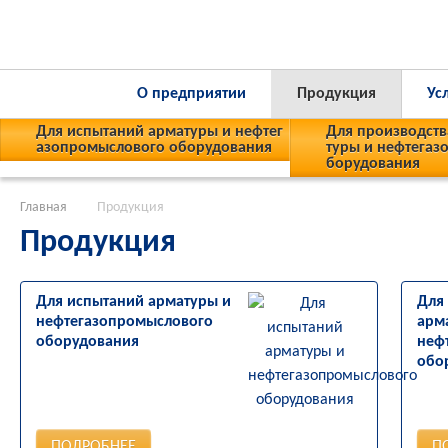
О предприятии
Продукция
Ус
Для испытаний арматуры и нефтег
Для производств
азопромыслового оборудования
туры и нефтегаз
борудования
Главная
Продукция
Продукция
Для испытаний арматуры и
Для
нефтегазопромыслового
арм
оборудования
неф
обо
ПОДРОБНЕЕ
П